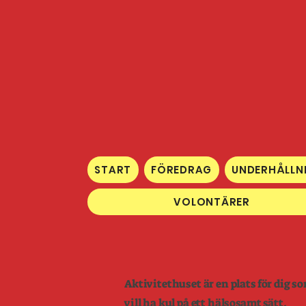
START
FÖREDRAG
UNDERHÅLLN
VOLONTÄRER
Aktivitethuset är en plats för dig s
vill ha kul på ett hälsosamt sätt.