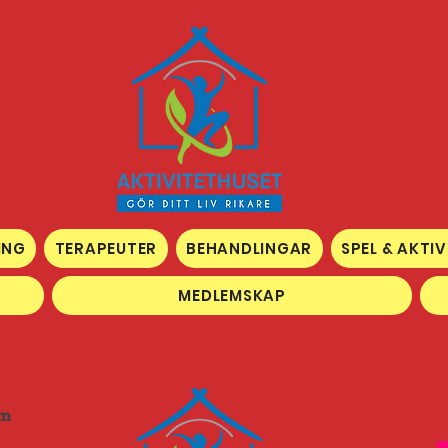
ING
TERAPEUTER
BEHANDLINGAR
SPEL & AKTIV
MEDLEMSKAP
om